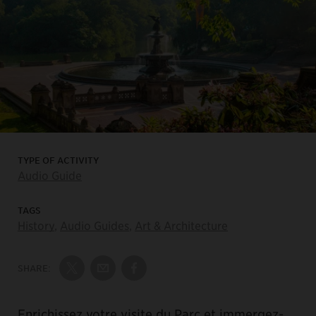
TYPE OF ACTIVITY
Audio Guide
TAGS
History
,
Audio Guides
,
Art & Architecture
SHARE:
Share on Twitter
Share by Email
Share on Facebook
Enrichissez votre visite du Parc et immergez-