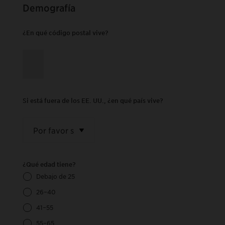
Demografía
¿En qué código postal vive?
Si está fuera de los EE. UU., ¿en qué país vive?
¿Qué edad tiene?
Debajo de 25
26–40
41–55
55–65