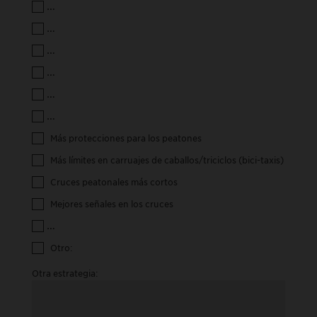
Más señalización en todo el Parque que aclaren las reglas y el
Actualizar las rayas y/o colores de las vías para aclarar las reg
Un carril separado para bicicletas/vehículos eléctricos más ráp
Cumplimiento más estricto de las normas de tránsito y las seña
Menos carreras en ruta u otros eventos en las vías de transport
Tiempos regulados para ciclistas más rápidos/ciclistas en entr
Más protecciones para los peatones
Más límites en carruajes de caballos/triciclos (bici-taxis)
Cruces peatonales más cortos
Mejores señales en los cruces
Reductores de velocidad u otras soluciones para calmar el tráfic
Otro:
Otra estrategia: