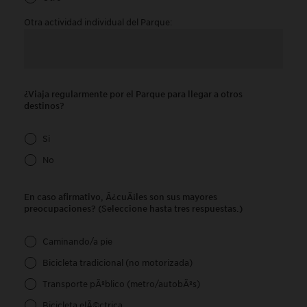
Otra actividad individual del Parque:
¿Viaja regularmente por el Parque para llegar a otros
destinos?
Si
No
En caso afirmativo, Â¿cuÃ¡les son sus mayores
preocupaciones? (Seleccione hasta tres respuestas.)
Caminando/a pie
Bicicleta tradicional (no motorizada)
Transporte pÃºblico (metro/autobÃºs)
Bicicleta elÃ©ctrica