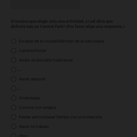
Si tuviera que elegir solo una actividad, ¿cuál diría que
disfruta más en Central Park? (Por favor elige una respuesta.)
Escapar de la ciudad/disfrutar de la naturaleza
Caminar/trotar
Andar en bicicleta tradicional
Andar en bicicleta eléctrica, patineta eléctrica u otro dispositiv
Hacer deporte
Ir al patio de recreo/participar en otras actividades para niños
Ornitología
Convivir con amigos
Pasear perros/pasar tiempo con una mascota
Hacer mi trabajo
Otro