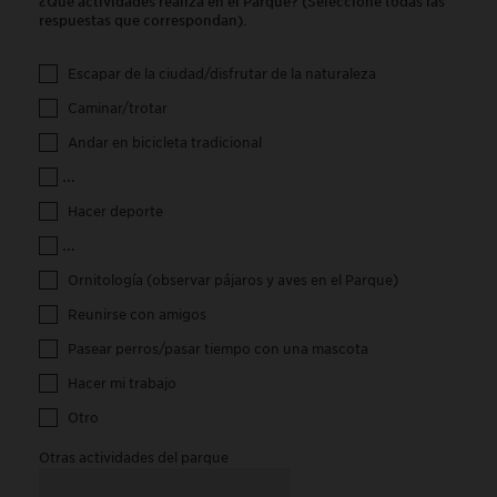
¿Qué actividades realiza en el Parque? (Seleccione todas las
respuestas que correspondan).
Escapar de la ciudad/disfrutar de la naturaleza
Caminar/trotar
Andar en bicicleta tradicional
Andar en bicicleta eléctrica, patineta eléctrica u otro dispositiv
Hacer deporte
Ir al parque de juegos/participar en otras actividades para niños
Ornitología (observar pájaros y aves en el Parque)
Reunirse con amigos
Pasear perros/pasar tiempo con una mascota
Hacer mi trabajo
Otro
Otras actividades del parque