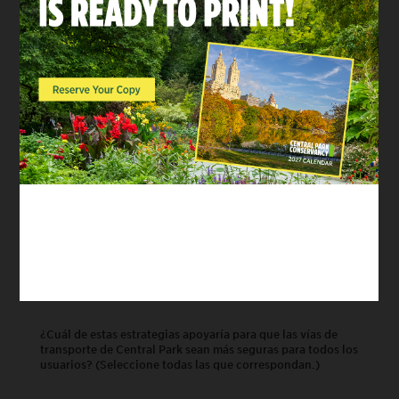
¿Cree que debería haber más o menos aplicación de las reglas
del Parque por parte de los agentes uniformados en el
Parque?
Más
Menos
Igual que ahora
¿Cree que hay una necesidad de conexiones más directas de
este a oeste a través del Parque para ciclistas?
Si
No
¿Cuál de estas estrategias apoyaría para que las vías de
transporte de Central Park sean más seguras para todos los
usuarios? (Seleccione todas las que correspondan.)