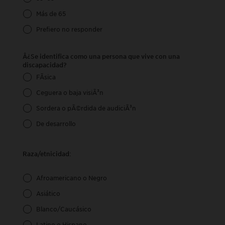
Más de 65
Prefiero no responder
Â¿Se identifica como una persona que vive con una
discapacidad?
FÃ­sica
Ceguera o baja visiÃ³n
Sordera o pÃ©rdida de audiciÃ³n
De desarrollo
Raza/etnicidad:
Afroamericano o Negro
Asiático
Blanco/Caucásico
Latino o Hispano