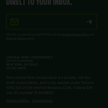
DIRECT TO YOUR INBOX.
Email Address
This site is protected by reCAPTCHA and the
Google Privacy Policy
and
Terms of Service
apply.
CENTRAL PARK CONSERVANCY
717 FIFTH AVENUE
NEW YORK, NY 10022
212.310.6600
The Central Park Conservancy is a private, not-for-
profit organization, and is tax exempt under Section
501(c)(3) of the Internal Revenue Code. Federal EIN
(tax ID) number 13-3022855.
Privacy Policy
Governance