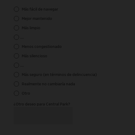
Más fácil de navegar
Mejor mantenido
Más limpio
Cómodo para más usuarios independientemente de su edad o 
Menos congestionado
Más silencioso
Más seguro (en términos de cómo se mueven las personas)
Más seguro (en términos de delincuencia)
Realmente no cambiaría nada
Otro
¿Otro deseo para Central Park?